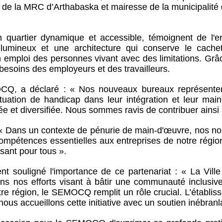
 de la MRC d’Arthabaska et mairesse de la municipalité d
 quartier dynamique et accessible, témoignent de 
umineux et une architecture qui conserve le cachet
en emploi des personnes vivant avec des limitations. Gr
besoins des employeurs et des travailleurs.
Q, a déclaré : « Nos nouveaux bureaux représentent 
tuation de handicap dans leur intégration et leur mai
 et diversifiée. Nous sommes ravis de contribuer ainsi à
 Dans un contexte de pénurie de main-d'œuvre, nos nouve
 compétences essentielles aux entreprises de notre régi
ssant pour tous ».
nt souligné l'importance de ce partenariat : « La Ville
s nos efforts visant à bâtir une communauté inclusiv
tre région, le SEMOCQ remplit un rôle crucial. L’établis
nous accueillons cette initiative avec un soutien inébranl