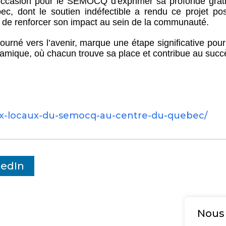
'occasion pour le SEMOCQ d'exprimer sa profonde grati
c, dont le soutien indéfectible a rendu ce projet pos
de renforcer son impact au sein de la communauté.
t tourné vers l’avenir, marque une étape significative p
namique, où chacun trouve sa place et contribue au succès
aux-locaux-du-semocq-au-centre-du-quebec/
kedIn
Nous 