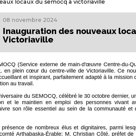
aux locaux du semocq à victoriaville
08 novembre 2024
Inauguration des nouveaux loc
Victoriaville
OCQ (Service externe de main-d'œuvre Centre-du-Québ
 en plein cœur du centre-ville de Victoriaville. Ce n
accueillant et inspirant, parfaitement adapté à la missio
ion au travail.
versaire du SEMOCQ, célébré le 30 octobre dernier, un j
ion et le maintien en emploi des personnes vivant a
re son rôle essentiel au sein de la communauté et d’
n présence de nombreux élus et dignitaires, parmi le
 comté Arthabaska-Érable; M. Christian Côté, préfet de