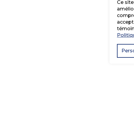
Ce site
amélio
compren
accepte
témoin
Politiq
Pers